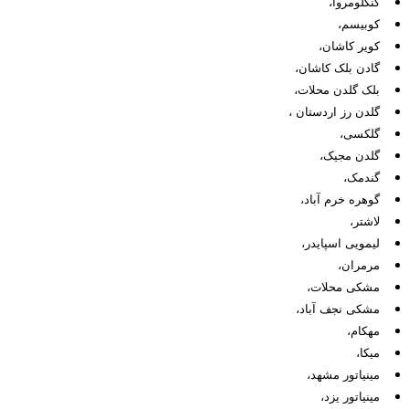
کنگلومروا،
کوبیسم،
کویر کاشان،
گادن بلک کاشان،
بلک گلدن محلات،
گلدن رز اردستان ،
گلکسی،
گلدن مجیک،
گندمک،
گوهره خرم آباد،
لاشتر،
لیمویی اسپایدر،
مرمران،
مشکی محلات،
مشکی نجف آباد،
مهکام،
میکا،
مینیاتور مشهد،
مینیاتور یزد،