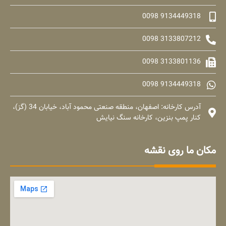
9134449318 0098
3133807212 0098
3133801136 0098
9134449318 0098
آدرس کارخانه: اصفهان، منطقه صنعتی محمود آباد، خیابان 34 (گز)،
کنار پمپ بنزین، کارخانه سنگ نیایش
مکان ما روی نقشه