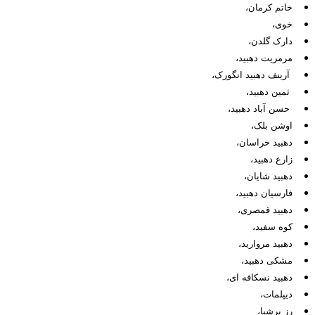
خاتم کرمان،
خوی،
دارک گلدن،
مرمریت دهبید،
آرینف دهبید انگورک،
ثمین دهبید،
حسن آباد دهبید،
اوشن بلک،
دهبید خراسان،
زارع دهبید،
دهبید شایان،
فارسیان دهبید،
دهبید قمصری،
کوه سفید،
دهبید مروارید،
مشکی دهبید،
دهبید نسکافه ای،
دیپلمات،
رز پرشیا،