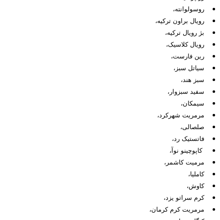
روسولوانته،
رویال براون ترکیه،
بژ رویال ترکیه،
رویال کلاسیک،
رین فارست،
سیاتل سبز،
سبز هند،
سفید سبزوار،
سیمکان،
مرمریت شهرکرد،
صلصالی،
فاتستیک رد،
کاپوچینو نوآ،
مرمیت کاشمر،
کاملیا،
کاوش،
کرم سراتو یزد،
مرمریت کرم کرمان،