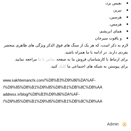
نفیس یزد،
نیریز،
هرسین،
هرمس،
همای ابریشم،
و یاقوت سیرجان
لازم به ذکر است، که هر یک از سنگ های فوق الذکر ویژگی های ظاهری منحصر
بفردی دارند. در ادامه با ما همراه باشید.
برای ارتباط با کارشناسان فروش ما به صفحه
تماس با ما
مراجعه نمایید.
برای پیوستن به شبکه های اجتماعی ما
کلیک
کنید.
www.sakhtemanchi.com/%D8%B3%D9%86%DA%AF-
%D9%85%D8%B1%D9%85%D8%B1%DB%8C%D8%AA/
address.ir/blog/%D8%B3%D9%86%DA%AF-
%D9%85%D8%B1%D9%85%D8%B1%DB%8C%D8%AA/
Admin