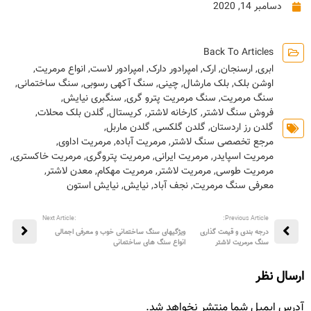
دسامبر 14, 2020
Back To Articles
ابری
,
ارسنجان
,
ارک
,
امپرادور دارک
,
امپرادور لاست
,
انواع مرمریت
,
اوشن بلک
,
بلک مارشال
,
چینی
,
سنگ آکهی رسوبی
,
سنگ ساختمانی
,
سنگ مرمریت
,
سنگ مرمریت پترو گری
,
سنگبری نیایش
,
فروش سنگ لاشتر
,
کارخانه لاشتر
,
کریستال
,
گلدن بلک محلات
,
گلدن رز اردستان
,
گلدن گلکسی
,
گلدن ماربل
,
مرجع تخصصی سنگ لاشتر
,
مرمریت آباده
,
مرمریت اداوی
,
مرمریت اسپایدر
,
مرمریت ایرانی
,
مرمریت پتروگری
,
مرمریت خاکستری
,
مرمریت طوسی
,
مرمریت لاشتر
,
مرمریت مهکام
,
معدن لاشتر
,
معرفی سنگ مرمریت
,
نجف آباد
,
نیایش
,
نیایش استون
:Next Article
Previous Article:
درجه بندی و قیمت گذاری
ویژگیهای سنگ ساختمانی خوب و معرفی اجمالی
سنگ مرمریت لاشتر
انواع سنگ های ساختمانی
ارسال نظر
آدرس ایمیل شما منتشر نخواهد شد.