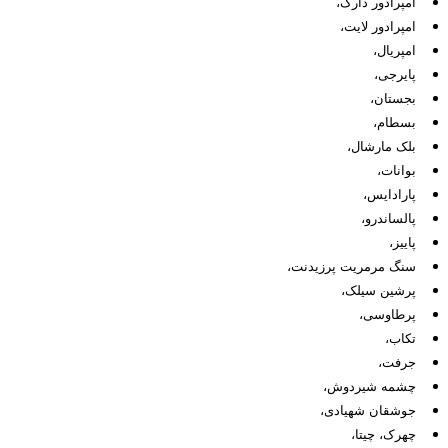
امپرادور دارک،
امپرادور لایت،
امپریال،
پایرجی،
بجستان،
بسطام،
بلک مارشال،
بوانات،
پارادایس،
پالساندرو،
پاییز،
سنگ مرمریت پرزیدنت،
پرشین سیلک،
پرطاوسی،
تکاب،
جرفت،
چشمه شیردوش،
جوشقان شهیادی،
چهرک، چیتا،