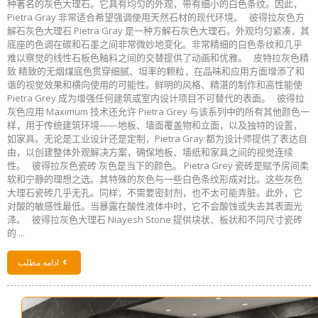
种著名的灰色大理石。它具有均匀的外观，带有细小的白色条纹。因此，
Pietra Gray 非常适合希望强调使用天然石材的现代环境。 彼得拉灰色方
解石灰色大理石 Pietra Gray 是一种方解石灰色大理石。外观均匀紧凑，其
底座的色调在碳和石墨之间非常微妙地变化。非常精细的白色条纹和几乎
难以察觉的线性石板色釉料之间的交替提供了动画和优雅。 皮特拉灰色精
致 精致的无烟煤底色贯穿细腻、坦率的颗粒，在品味和应用方面增添了和
谐的视觉效果和横向使用的可能性。鲜明的风格、精湛的制作和高性能使
Pietra Grey 成为增强任何建筑或室内设计项目不可替代的表面。 彼得拉
灰色应用 Maximum 技术还允许 Pietra Grey 与该系列中的所有其他颜色一
样，用于传统建筑环境——地板、墙面覆盖物和立面，以及独特的设置，
如家具。无论是工业设计还是定制，Pietra Gray 都为设计师提供了表达自
由，以创建整体外观解决方案，确保地板、墙纸和家具之间的视觉连续
性。 彼得拉灰色瓷砖 灰色是当下的颜色。 Pietra Grey 瓷砖是赋予房间柔
软和宁静的理想之选。其特殊的灰色与一些白色条纹形成对比。这些灰色
大理石瓷砖几乎无孔。同样，不需要密封剂，也不太可能弄脏。此外，它
对酸的敏感性最低。当暴露在酸性液体中时，它不会酸蚀或失去其表面光
泽。 彼得拉灰色大理石 Niayesh Stone 提供块状、板状和不同尺寸瓷砖
的 ...
ادامه مطلب