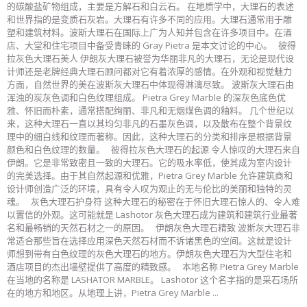
的碳酸盐矿物组成，主要是方解石和白云石。 在地质学中，大理石的表述
和世界指的是变质石灰岩。大理石有许多不同的应用。大理石通常用于雕
塑和建筑材料。波斯大理石在国际上广为人知并包含在许多项目中。在酒
店、大堂和住宅项目中备受青睐的 Gray Pietra 是本文讨论的中心。 彼得
拉灰色大理石美人 伊朗灰大理石被誉为华丽非凡的大理石，无论是现代设
计师还是老牌经典大理石顾问都对它有着浓厚的感情。在外观和视觉魅力
方面，自然世界的美在波斯灰大理石中体现得淋漓尽致。 波斯灰大理石由
浑浊的炭灰色调和白色纹理组成。 Pietra Grey Marble 的深灰色底色优
雅、怀旧而朴素，通常搭配绚丽、非凡和无烟煤色调的釉料。 几个世纪以
来，这种大理石一直以其均匀非凡的石墨灰色调，以及散布在整个背景纹
理中的细白线和纹理而著称。因此，这种大理石的分类和排序是根据背景
颜色和白色纹理的数量。 彼得拉灰色大理石的起源 令人惊叹的大理石来自
伊朗。它是非常致密且一致的大理石。它的吸水率低，使其成为室内设计
的完美选择。由于其自然起源和优雅，Pietra Grey Marble 允许建筑商和
设计师创造广泛的环境，具有令人叹为观止的无与伦比的美丽和独特的灵
魂。 灰色大理石护身符 这种大理石的秘密在于怀旧大理石惊人的、令人难
以置信的外观。这可能就是 Lashotor 灰色大理石成为建筑和建筑行业最著
名和最畅销的天然石材之一的原因。 伊朗灰色大理石精致 波斯灰大理石非
常适合那些旨在选择应用深色天然石材而不诉诸黑色的空间。这就是设计
师想到带有白色纹理的灰色大理石的地方。伊朗灰色大理石为大型住宅和
酒店项目的杰出墙壁提供了高度的精致感。 本地名称 Pietra Grey Marble
在当地的名称是 LASHATOR MARBLE。 Lashotor 这个名字指的是采石场所
在的地方和地区。从地理上讲，Pietra Grey Marble ...