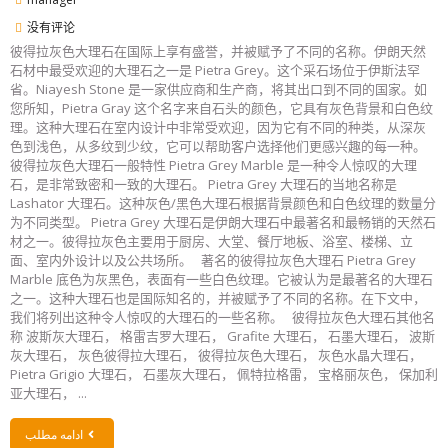
没有评论
彼得拉灰色大理石在国际上享有盛誉，并被赋予了不同的名称。伊朗天然
石材中最受欢迎的大理石之一是 Pietra Grey。这个采石场位于伊斯法罕
省。Niayesh Stone 是一家供应商和生产商，将其出口到不同的国家。如
您所知，Pietra Gray 这个名字来自石头的颜色，它具有灰色背景和白色纹
理。这种大理石在室内设计中非常受欢迎，因为它有不同的种类，从深灰
色到浅色，从多纹到少纹，它可以帮助客户选择他们更感兴趣的每一种。
彼得拉灰色大理石一般特性 Pietra Grey Marble 是一种令人惊叹的大理
石，是非常致密和一致的大理石。 Pietra Grey 大理石的当地名称是
Lashator 大理石。这种灰色/黑色大理石根据背景颜色和白色纹理的数量分
为不同类型。 Pietra Grey 大理石是伊朗大理石中最著名和最畅销的天然石
材之一。彼得拉灰色主要用于厨房、大堂、餐厅地板、浴室、楼梯、立
面、室内外设计以及公共场所。 著名的彼得拉灰色大理石 Pietra Grey
Marble 底色为灰黑色，表面有一些白色纹理。它被认为是最著名的大理石
之一。这种大理石也是国际知名的，并被赋予了不同的名称。在下文中，
我们将列出这种令人惊叹的大理石的一些名称。 彼得拉灰色大理石其他名
称 波斯灰大理石， 格雷吉罗大理石， Grafite 大理石， 石墨大理石， 波斯
灰大理石， 灰色彼得拉大理石， 彼得拉灰色大理石， 灰色水晶大理石，
Pietra Grigio 大理石， 石墨灰大理石， 佩特拉格雷， 宝格丽灰色， 保加利
亚大理石， ...
ادامه مطلب