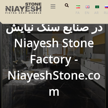
manager, نویسنده
FA
EN
AR
R
در صنایع سنگ نیایش
Niayesh Stone
Factory -
NiayeshStone.co
m