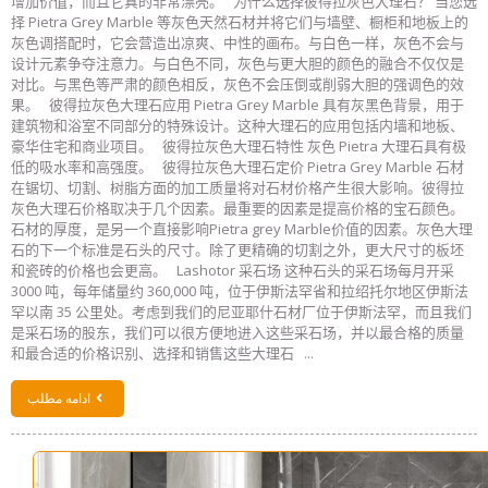
增加价值，而且它真的非常漂亮。 为什么选择彼得拉灰色大理石？ 当您选
择 Pietra Grey Marble 等灰色天然石材并将它们与墙壁、橱柜和地板上的
灰色调搭配时，它会营造出凉爽、中性的画布。与白色一样，灰色不会与
设计元素争夺注意力。与白色不同，灰色与更大胆的颜色的融合不仅仅是
对比。与黑色等严肃的颜色相反，灰色不会压倒或削弱大胆的强调色的效
果。 彼得拉灰色大理石应用 Pietra Grey Marble 具有灰黑色背景，用于
建筑物和浴室不同部分的特殊设计。这种大理石的应用包括内墙和地板、
豪华住宅和商业项目。 彼得拉灰色大理石特性 灰色 Pietra 大理石具有极
低的吸水率和高强度。 彼得拉灰色大理石定价 Pietra Grey Marble 石材
在锯切、切割、树脂方面的加工质量将对石材价格产生很大影响。彼得拉
灰色大理石价格取决于几个因素。最重要的因素是提高价格的宝石颜色。
石材的厚度，是另一个直接影响Pietra grey Marble价值的因素。灰色大理
石的下一个标准是石头的尺寸。除了更精确的切割之外，更大尺寸的板坯
和瓷砖的价格也会更高。 Lashotor 采石场 这种石头的采石场每月开采
3000 吨，每年储量约 360,000 吨，位于伊斯法罕省和拉绍托尔地区伊斯法
罕以南 35 公里处。考虑到我们的尼亚耶什石材厂位于伊斯法罕，而且我们
是采石场的股东，我们可以很方便地进入这些采石场，并以最合格的质量
和最合适的价格识别、选择和销售这些大理石 ...
ادامه مطلب