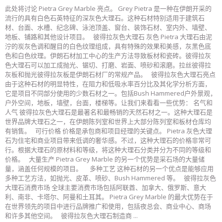
此处将讨论 Pietra Grey Marble 亮点。 Grey Pietra 是一种在伊朗开采的
流行的具有白色石英特征的深灰色大理石。这种石材特别适用于建筑石
材、台面、水槽、纪念碑、泳池顶盖、窗台、装饰石材、室内外、墙壁、
地板、铺路和其他设计项目。 彼得拉灰色大理石 灰色 Pietra 大理石由泥
泞的炭灰色调和醒目的白色纹理组成，具有特殊的效果和美感，灰黑色底
色和白色纹理。伊朗石材加工中心的生产方法导致板材和瓷砖。彼得拉灰
色大理石可以加工成抛光、锯切、打磨、岩面、喷砂和滚磨。拉丝彼得拉
灰板和抛光彼得拉灰板是伊朗石材厂的常规产品。 彼得拉灰色大理石亮点
由于这种石材的明显特性，在阻力和低吸水率百分比及其化学分析方面，
它是项目不同部分使用的少数石材之一。包括Bush Hammered户外景观，
户外空间，地板，墙壁，台面，楼梯等。让我们来看看一些优势： 名气和
人气 彼得拉灰色大理石是最著名和最畅销的天然石材之一。这种大理石是
世界品牌大理石之一，在伊朗陈列室和世界上大部分陈列室和板材仓库均
有销售。 可行价格 价格是承包商和项目经理的关键点。 Pietra 灰色大理
石为住宅和商业项目带来低调的奢华感。不过，这种大理石的价格非常可
行。根据大理石的原材料和等级，将这种大理石分类并分为不同的等级和
价格。 大量生产 Pietra Grey Marble 的另一个优势是采石场的大量储
量，涵盖任何规模的项目。 多种工艺 这种石材的另一个优点是能够应用
多种工艺方法，如抛光、皮革、喷砂、Bush Hammered 等。 彼得拉灰色
大理石消费市场 全球主要消费市场包括阿联酋、加拿大、俄罗斯、意大
利、南非、卡塔尔、阿曼和土耳其。 Pietra Grey Marble 的最大优势在于
在世界领先的项目中进行品牌推广和使用，包括夜总会、商业中心、商场
和许多其他空间。 彼得拉灰色大理石制造商 ...