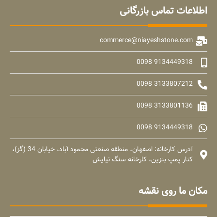
اطلاعات تماس بازرگانی
commerce@niayeshstone.com
9134449318 0098
3133807212 0098
3133801136 0098
9134449318 0098
آدرس کارخانه: اصفهان، منطقه صنعتی محمود آباد، خیابان 34 (گز)،
کنار پمپ بنزین، کارخانه سنگ نیایش
مکان ما روی نقشه