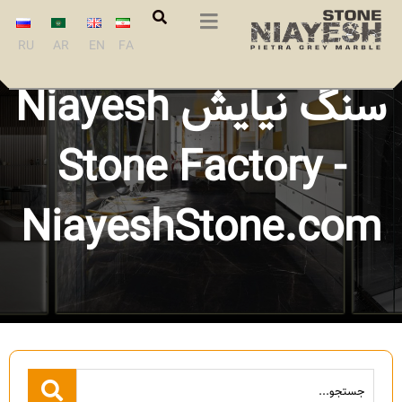
2021-03-02 - صنایع
RU
AR
EN
FA
سنگ نیایش Niayesh
Stone Factory -
NiayeshStone.com